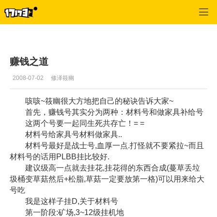
专区_《漂流幻境》
>
综合经验
>
正文
赚钱之道
2008-07-02
修泽筱幽
咳咳~筱幽很大方地把自己的秘诀告诉大家~
首先，赚钱号其实分为两种：材料号和做家具补给号
这两个号要一起同生死共存亡！= =
材料号给家具号材料做家具..
材料号最好是战士号,血厚一点.打怪就不要紧拉~而且
材料号的话用PLBB挂比较好.
建议级高一点就去挂花,挂花得的东西合成(蔓草丢垃
圾桶变草菇然后+松脂,草菇一定要放第一格)可以用来给大
号吃
我是这样子挂D,关于材料号
第一阶段:矿场,3~12级挂机地