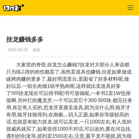
专区_《漂流幻境》
>
怪物掉宝
>
正文
挂龙赚钱多多
2007-08-25
龙种
大家觉的奇怪,挂龙怎么赚钱?挂龙对大部分人来说都
只为练J,得的肉也都卖了,虽然卖道具也赚钱,但是如果做成
碳烤肉赚的更多了,最好用流里台,里面省了好多材料呢,做
好以后.一组生肉做1组半熟肉呢.这样就比卖道具好多
了!!!!!!挂龙现在可以得书呢!书可值钱呢,一本书1卖1W也很
值啊.另外打的魔龙牙,一个可以卖它个300-500块.都完任务
用,肯定有人买的,恐龙牙直接丢道具,因为没什么用,狼牙才
有用,狼牙挂狼得到,在南极,...切入正题,如果你等级较高的
话,也就是有能力抓龙,就可以卖龙,一只1000左右,有人觉的
很威风就买了,如果觉得1000不对话,可以改的,要在河边挂,
遇到的剑龙等,抓到卖1500左右,注意,翼手龙不能抓,因为我