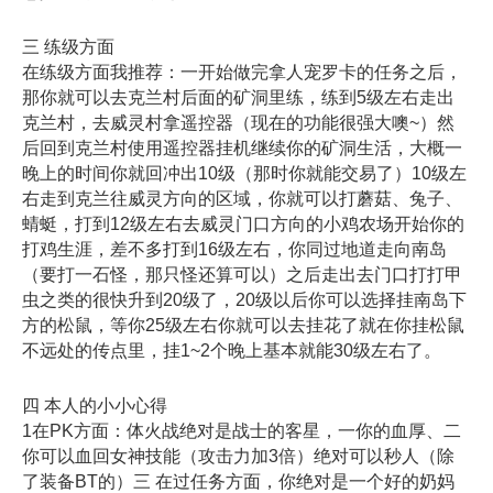
三 练级方面
在练级方面我推荐：一开始做完拿人宠罗卡的任务之后，
那你就可以去克兰村后面的矿洞里练，练到5级左右走出
克兰村，去威灵村拿遥控器（现在的功能很强大噢~）然
后回到克兰村使用遥控器挂机继续你的矿洞生活，大概一
晚上的时间你就回冲出10级（那时你就能交易了）10级左
右走到克兰往威灵方向的区域，你就可以打蘑菇、兔子、
蜻蜓，打到12级左右去威灵门口方向的小鸡农场开始你的
打鸡生涯，差不多打到16级左右，你同过地道走向南岛
（要打一石怪，那只怪还算可以）之后走出去门口打打甲
虫之类的很快升到20级了，20级以后你可以选择挂南岛下
方的松鼠，等你25级左右你就可以去挂花了就在你挂松鼠
不远处的传点里，挂1~2个晚上基本就能30级左右了。
四 本人的小小心得
1在PK方面：体火战绝对是战士的客星，一你的血厚、二
你可以血回女神技能（攻击力加3倍）绝对可以秒人（除
了装备BT的）三 在过任务方面，你绝对是一个好的奶妈