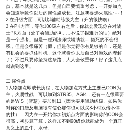
点，基本就是这几点，但是自己要慎重考虑，一开始加点
会知道导致你以后的属性点成长。注意噢要选火属性~- -！
2 在升级方面，可以以辅助练级为主（升的很快噢）
3 在PK方面，等你100级左右之后，你就会发现你在对战
士PK方面（处了会辅助的#……不说了很难听的话）绝对
是一个强者。但是一碰到法师或辅助就.....额死的不会很
残，但是会很痛苦（额，但是你觉得你有足够的血，还是
有机会的要抓住时机，这个就看你以后自己对游戏的理解
了）不过只要你坚持这条路，人人会敬重你！好了这几点
就说到这里。
二 属性点
1人物加点即成长历程，在人物加点方式上主要已CON为
主，火属性战士可以加到STR85、AGI4，还有一点很重要
的是WIS（智慧）要加到11（因为要用辅助练级、如果你
对你的口袋及电脑很有信心那你也可以买8小时双倍不停
的挂），因为在一开始你加初始点方面的影响你的CON会
很高，初步算了算，这样加不到90级你就能成为一个真正
意义上的血牛、水母。