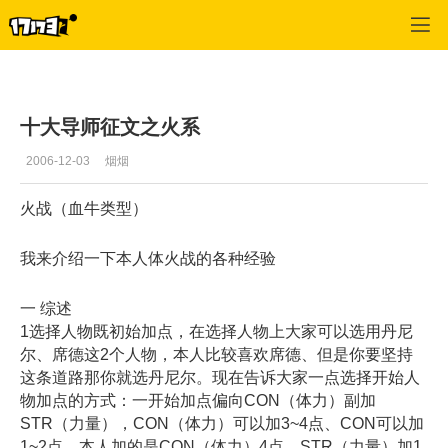
专区_《漂流幻境》
>
火系心得
>
正文
十大导师征文之火系
2006-12-03
烟烟
火战（血牛类型）
我来介绍一下本人体火战的各种经验
一 综述
1选择人物既初始加点，在选择人物上大家可以选用丹尼
尔、席德这2个人物，本人比较喜欢席德、但是你要坚持
这条道路那你就选丹尼尔。现在告诉大家一点选择开始人
物加点的方式：一开始加点偏向CON（体力）副加
STR（力量），CON（体力）可以加3~4点、CON可以加
1~2点，本人加的是CON（体力）4点、STR（力量）加1